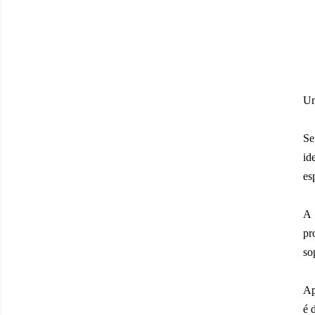
Um
Se
id
es
pr
so
Ap
é 