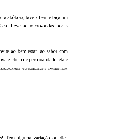
ar a abóbora, lave-a bem e faça um
faca. Leve ao micro-ondas por 3
nvite ao bem-estar, ao sabor com
iva e cheia de personalidade, ela é
#SopaDeCenoura #SopaComGengibre #ReceitaSimples
as!
Tem alguma variação ou dica