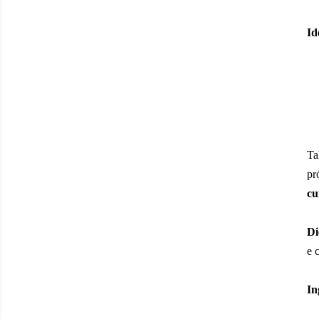
Id
Ta
pr
cu
Di
e 
In