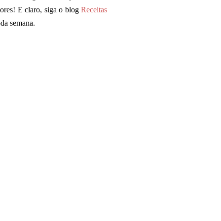
tores!
E claro, siga o blog
Receitas
toda semana.