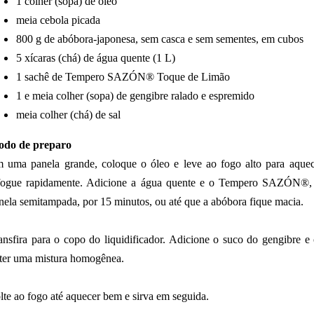
1 colher (sopa) de óleo
meia cebola picada
800 g de abóbora-japonesa, sem casca e sem sementes, em cubos
5 xícaras (chá) de água quente (1 L)
1 sachê de Tempero SAZÓN® Toque de Limão
1 e meia colher (sopa) de gengibre ralado e espremido
meia colher (chá) de sal
do de preparo
 uma panela grande, coloque o óleo e leve ao fogo alto para aquece
fogue rapidamente. Adicione a água quente e o Tempero SAZÓN®, 
nela semitampada, por 15 minutos, ou até que a abóbora fique macia.
ansfira para o copo do liquidificador. Adicione o suco do gengibre e 
ter uma mistura homogênea.
lte ao fogo até aquecer bem e sirva em seguida.