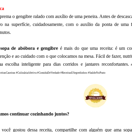
ca
prema o gengibre ralado com auxílio de uma peneira. Antes de descasc
ro na superfície, cuidadosamente, com o auxílio da ponta de uma 
nutos.
A
sopa de abóbora e gengibre
é mais do que uma receita: é um co
tenção e ao cuidado com o que colocamos na mesa. Fácil de fazer, nutrit
a escolha inteligente para dias corridos e jantares reconfortantes.
ceitasCaseiras #CulináriaAfetiva #ComidaDeVerdade #ReceitasESegredinhos #SaúdeNoPrato
mos continuar cozinhando juntos?
 você gostou dessa receita, compartilhe com alguém que ama sop