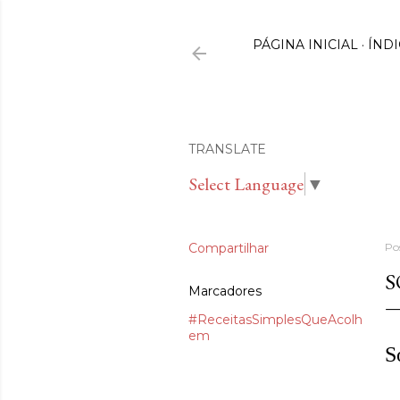
PÁGINA INICIAL
ÍNDI
TRANSLATE
Select Language
▼
Compartilhar
Po
S
Marcadores
#ReceitasSimplesQueAcolh
em
S