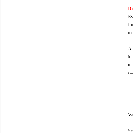
Di
Es
fu
mi
in
um
#Re
Va
Se