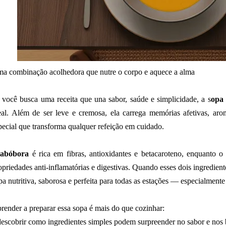
a combinação acolhedora que nutre o corpo e aquece a alma
 você busca uma receita que una sabor, saúde e simplicidade, a s
opa 
eal. Além de ser leve e cremosa, ela carrega memórias afetivas, aro
pecial que transforma qualquer refeição em cuidado.
A
abóbora
é rica em fibras, antioxidantes e betacaroteno, enquanto 
opriedades anti-inflamatórias e digestivas. Quando esses dois ingredien
pa nutritiva, saborosa e perfeita para todas as estações — especialmente
render a preparar essa sopa é mais do que cozinhar:
descobrir como ingredientes simples podem surpreender no sabor e nos 