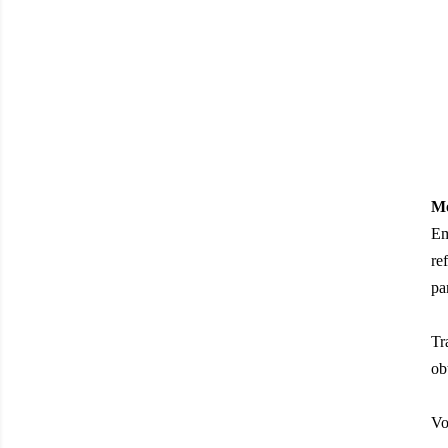
Mo
Em
re
pa
Tr
ob
Vo