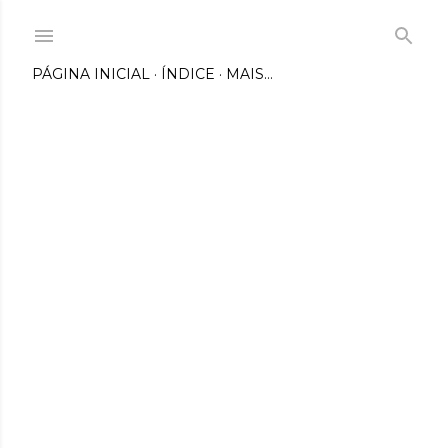
Pular para o conteúdo principal
PÁGINA INICIAL
ÍNDICE
MAIS…