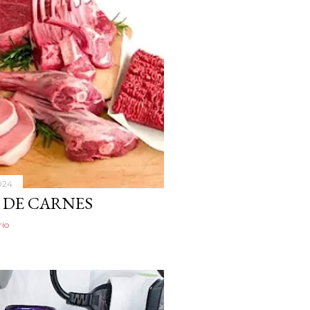
024
S DE CARNES
io