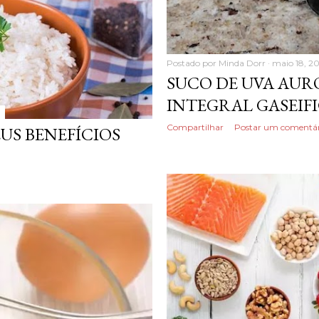
Postado por
Minda Dorr
maio 18, 2
SUCO DE UVA AUR
INTEGRAL GASEIF
Compartilhar
Postar um comentár
EUS BENEFÍCIOS