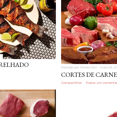
GRELHADO
Postado por
Minda Dorr
maio 26, 2
CORTES DE CARNE 
Compartilhar
Postar um comentár