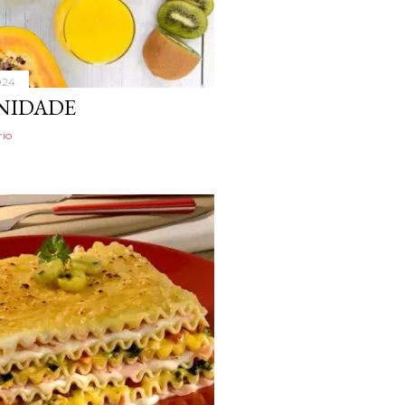
024
NIDADE
io