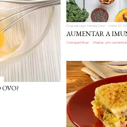
Postado por
Minda Dorr
maio 10, 2
AUMENTAR A IMU
Compartilhar
Postar um comentár
 OVO?