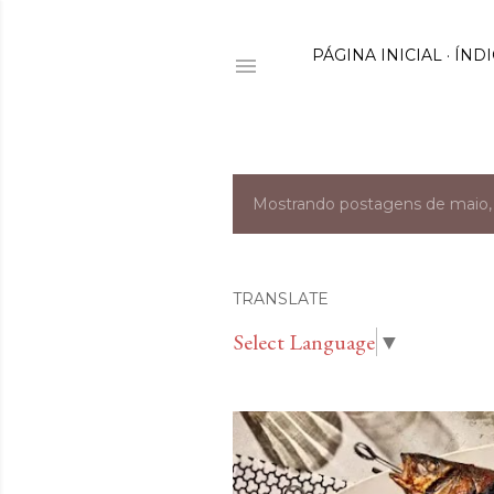
PÁGINA INICIAL
ÍNDI
Mostrando postagens de maio,
P
o
s
TRANSLATE
Select Language
▼
t
a
g
e