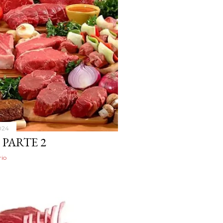
024
PARTE 2
io