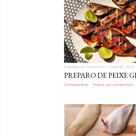
n
s
Postado por
Minda Dorr
maio 28, 2024
PREPARO DE PEIXE 
Compartilhar
Postar um comentário