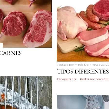
 CARNES
Postado por
Minda Dorr
maio 22, 2
TIPOS DIFERENTE
Compartilhar
Postar um comentár