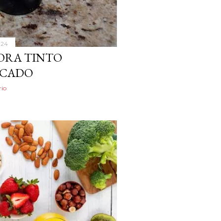
024
ORA TINTO
ICADO
io