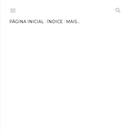
Pular para o conteúdo principal
PÁGINA INICIAL
ÍNDICE
MAIS…