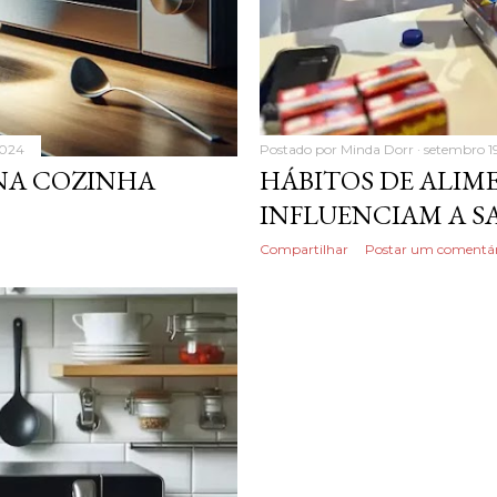
2024
Postado por
Minda Dorr
setembro 1
 NA COZINHA
HÁBITOS DE ALI
INFLUENCIAM A 
Compartilhar
Postar um comentár