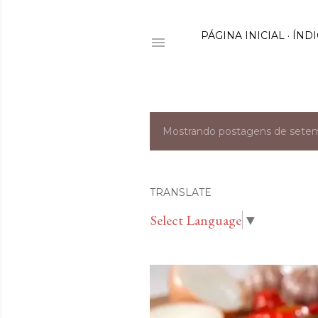
PÁGINA INICIAL
ÍNDI
Mostrando postagens de sete
P
o
s
TRANSLATE
Select Language
▼
t
a
g
e