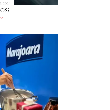
2, 2024
OS?
io