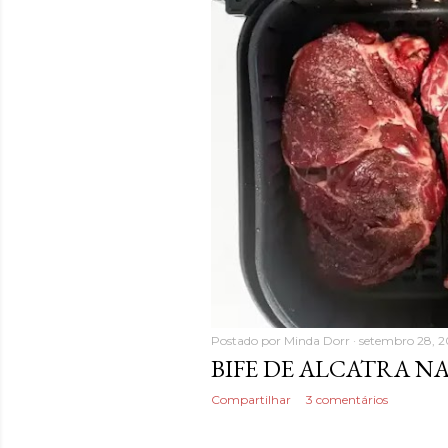
Postado por
Minda Dorr
setembro 28, 
BIFE DE ALCATRA NA
Compartilhar
3 comentários