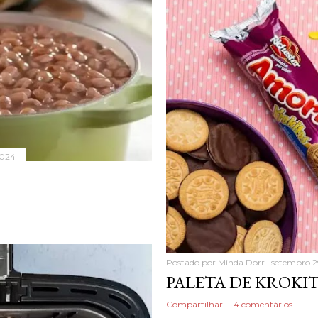
2024
Postado por
Minda Dorr
setembro 2
PALETA DE KROKI
Compartilhar
4 comentários