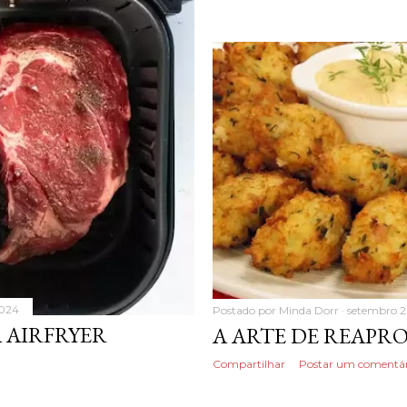
2024
Postado por
Minda Dorr
setembro 2
 AIRFRYER
A ARTE DE REAPR
Compartilhar
Postar um comentár