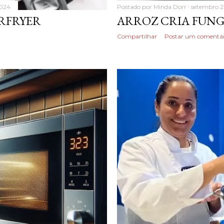
2024
Postado por
Minda Dorr
setembro 2
IRFRYER
ARROZ CRIA FUNG
Compartilhar
Postar um comentár