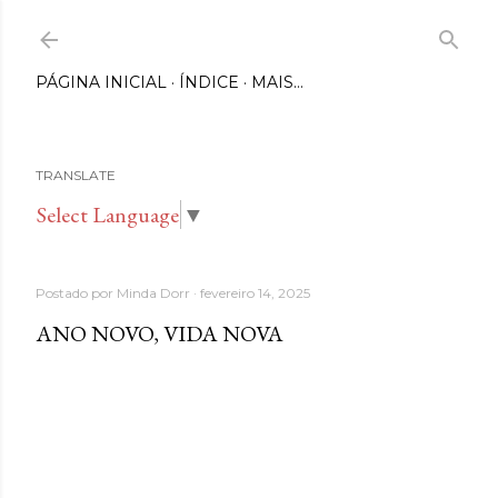
Pular para o conteúdo principal
PÁGINA INICIAL
ÍNDICE
MAIS…
TRANSLATE
Select Language
▼
Postado por
Minda Dorr
fevereiro 14, 2025
ANO NOVO, VIDA NOVA