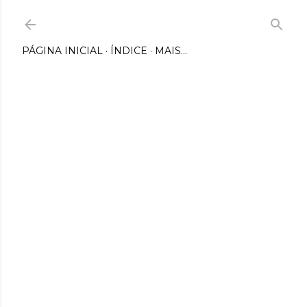
Pular para o conteúdo principal
PÁGINA INICIAL
ÍNDICE
MAIS…