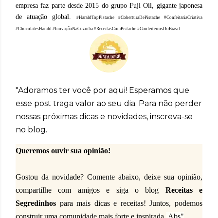
empresa faz parte desde 2015 do grupo Fuji Oil, gigante japonesa
de atuação global.
#HaraldTopPistache #CoberturaDePistache #ConfeitariaCriativa
#ChocolatesHarald #InovaçãoNaCozinha #ReceitasComPistache #ConfeiteirosDoBrasil
"Adoramos ter você por aqui! Esperamos que
esse post traga valor ao seu dia. Para não perder
nossas próximas dicas e novidades, inscreva-se
no blog.
Queremos ouvir sua opinião!
Gostou da novidade? Comente abaixo, deixe sua opinião,
compartilhe com amigos e siga o blog
Receitas e
Segredinhos
para mais dicas e receitas!
Juntos, podemos
construir uma comunidade mais forte e inspirada.
Abs"