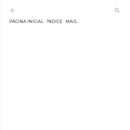
Pular para o conteúdo principal
PÁGINA INICIAL
ÍNDICE
MAIS…