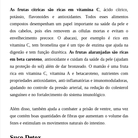
As frutas cítricas são ricas em vitamina C
, ácido cítrico,
potássio, flavonoides e antioxidantes. Todos esses alimentos
compostos desempenham um papel importante na saúde da pele e
dos cabelos, pois eles removem as células mortas e evitam o
envelhecimento precoce. O abacaxi, por exemplo é rico em
vitamina C, tem bromelina que é um tipo de enzima que ajuda na
digestão e tem função diurética.
As frutas alaranjadas são ricas
em beta caroteno
, antioxidante e cuidam da saúde da pele (ajudam
na proteção do sol) além de dar bronzeado. O mamão é uma fruta
rica em vitamina C, vitamina A e betacaroteno, nutrientes com
propriedades antioxidantes, anti-inflamatórias e imunomoduladoras,
ajudando no controle da pressão arterial, na redução do colesterol
sanguíneo e no fortalecimento do sistema imunológico.
Além disso, também ajuda a combater a prisão de ventre, uma vez
que contém boas quantidades de fibras que aumentam o volume das
fezes e estimulam os movimentos naturais do intestino.
Suco Detox