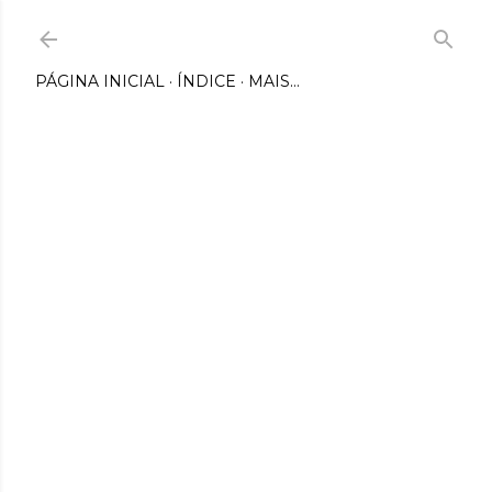
Pular para o conteúdo principal
PÁGINA INICIAL
ÍNDICE
MAIS…