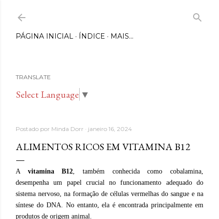
Pular para o conteúdo principal
PÁGINA INICIAL
ÍNDICE
MAIS…
TRANSLATE
Select Language
▼
Postado por
Minda Dorr
janeiro 16, 2024
ALIMENTOS RICOS EM VITAMINA B12
A
vitamina B12
, também conhecida como cobalamina,
desempenha um papel crucial no funcionamento adequado do
sistema nervoso, na formação de células vermelhas do sangue e na
síntese do DNA. No entanto, ela é encontrada principalmente em
produtos de origem animal.