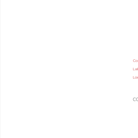
Co
Lab
Lo
C