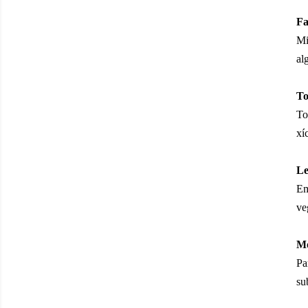
Fa
Mi
al
To
To
xí
Le
Em
ve
Mo
Pa
su