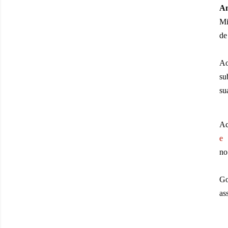
Am
Mi
de
Ao
su
su
Ac
e 
n
Go
as