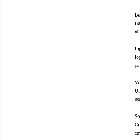
Ba
Ba
xí
Io
Io
pa
Vi
Um
us
So
Co
em