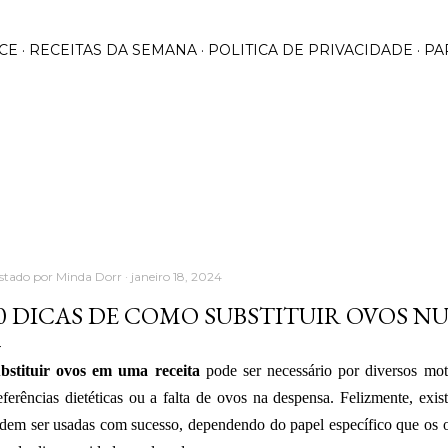
Pular para o conteúdo principal
CE
RECEITAS DA SEMANA
POLITICA DE PRIVACIDADE
PA
stado por
Minda Dorr
janeiro 18, 2024
0 DICAS DE COMO SUBSTITUIR OVOS N
bstituir ovos em uma receita
pode ser necessário por diversos moti
eferências dietéticas ou a falta de ovos na despensa. Felizmente, exis
dem ser usadas com sucesso, dependendo do papel específico que os 