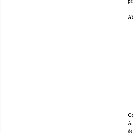
pa
Ab
Co
A 
de