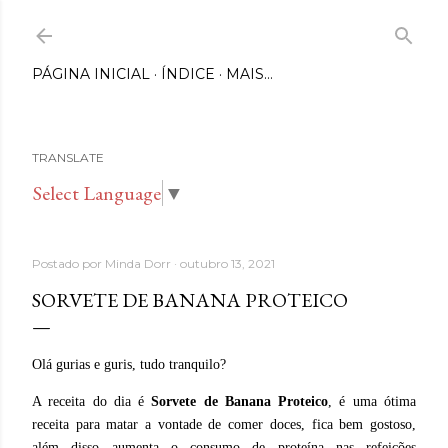
Pular para o conteúdo principal
PÁGINA INICIAL
ÍNDICE
MAIS…
TRANSLATE
Select Language
▼
Postado por
Minda Dorr
outubro 13, 2021
SORVETE DE BANANA PROTEICO
Olá gurias e guris, tudo tranquilo?
A receita do dia é
Sorvete de Banana Proteico
, é uma ótima
receita para matar a vontade de comer doces, fica bem gostoso,
além disso aumenta o consumo de proteína nas refeições