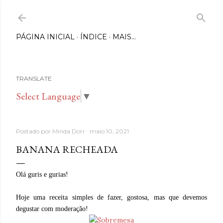
Pular para o conteúdo principal
PÁGINA INICIAL
ÍNDICE
MAIS…
TRANSLATE
Select Language
▼
Postado por
Minda Dorr
maio 10, 2021
BANANA RECHEADA
Olá guris e gurias!
Hoje uma receita simples de fazer, gostosa, mas que devemos
degustar com moderação!