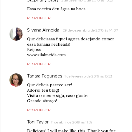
5 de dezembro de 2018 às 10:21
Essa receita deu água na boca.
RESPONDER
Silvana Almeida
29 de dezembro de 2018 às 14:07
Que delíciaaaa fiquei agora desejando comer
essa banana recheada!
Beijoss
www.silalmeida.com
RESPONDER
Tanara Fagundes
1 de fevereiro de 2019 às 15:53
Que delícia parece ser!
Adorei teu blog!
Visita o meu e siga, caso goste.
Grande abraço!
RESPONDER
Toni Taylor
11 de abril de 2019 às 11:59
Delicious! I will make like this. Thank you for