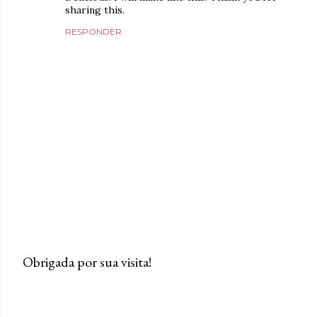
sharing this.
RESPONDER
Obrigada por sua visita!
P
o