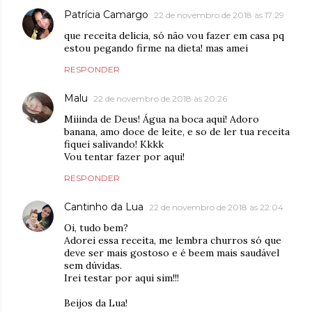
Patrícia Camargo
22 de novembro de 2018 às 17:29
que receita delicia, só não vou fazer em casa pq
estou pegando firme na dieta! mas amei
RESPONDER
Malu
22 de novembro de 2018 às 20:26
Miiinda de Deus! Água na boca aqui! Adoro
banana, amo doce de leite, e so de ler tua receita
fiquei salivando! Kkkk
Vou tentar fazer por aqui!
RESPONDER
Cantinho da Lua
22 de novembro de 2018 às 22:04
Oi, tudo bem?
Adorei essa receita, me lembra churros só que
deve ser mais gostoso e é beem mais saudável
sem dúvidas.
Irei testar por aqui sim!!!
Beijos da Lua!