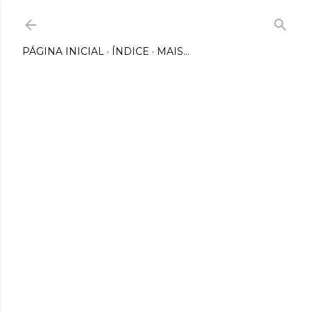
Pular para o conteúdo principal
PÁGINA INICIAL
ÍNDICE
MAIS…