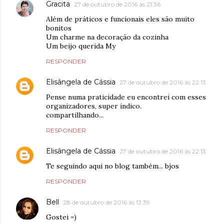
Gracita
27 de outubro de 2016 às 21:36
Além de práticos e funcionais eles são muito
bonitos
Um charme na decoração da cozinha
Um beijo querida My
RESPONDER
Elisângela de Cássia
27 de outubro de 2016 às 22:13
Pense numa praticidade eu encontrei com esses
organizadores, super indico.
compartilhando...
RESPONDER
Elisângela de Cássia
27 de outubro de 2016 às 22:13
Te seguindo aqui no blog também... bjos
RESPONDER
Bell
28 de outubro de 2016 às 13:39
Gostei =)