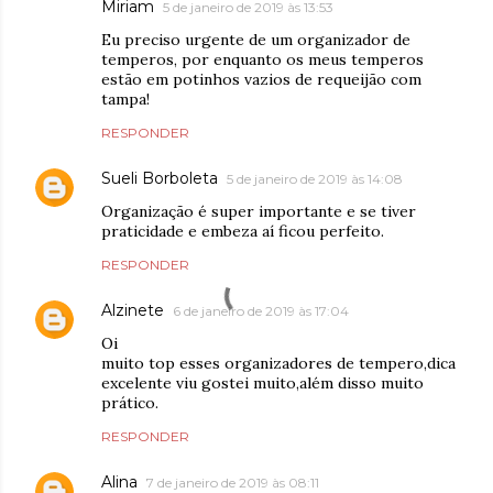
Miriam
5 de janeiro de 2019 às 13:53
Eu preciso urgente de um organizador de
temperos, por enquanto os meus temperos
estão em potinhos vazios de requeijão com
tampa!
RESPONDER
Sueli Borboleta
5 de janeiro de 2019 às 14:08
Organização é super importante e se tiver
praticidade e embeza aí ficou perfeito.
RESPONDER
Alzinete
6 de janeiro de 2019 às 17:04
Oi
muito top esses organizadores de tempero,dica
excelente viu gostei muito,além disso muito
prático.
RESPONDER
Alina
7 de janeiro de 2019 às 08:11