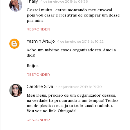
Thally
4 de janeiro de 2019 às 09:36
Gostei muito , estou montando meu enxoval
pois vou casar e irei atras de comprar um desse
pra mim.
RESPONDER
Yasmin Araujo
4 de janeiro de 2019 às 10:22
Acho um máximo esses organizadores. Amei a
dica!
Beijos
RESPONDER
Caroline Silva
4 de janeiro de 2019 às 19:30
Meu Deus, preciso de um organizador desses,
na verdade to procurando a um tempão! Tenho
um de plastico mas ja ta todo zuado tadinho.
Vou ver no link. Obrigada!
RESPONDER