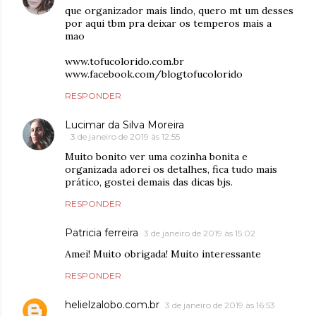
que organizador mais lindo, quero mt um desses
por aqui tbm pra deixar os temperos mais a
mao
www.tofucolorido.com.br
www.facebook.com/blogtofucolorido
RESPONDER
Lucimar da Silva Moreira
3 de janeiro de 2019 às 12:55
Muito bonito ver uma cozinha bonita e
organizada adorei os detalhes, fica tudo mais
prático, gostei demais das dicas bjs.
RESPONDER
Patricia ferreira
3 de janeiro de 2019 às 15:02
Amei! Muito obrigada! Muito interessante
RESPONDER
helielzalobo.com.br
3 de janeiro de 2019 às 16:53