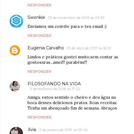
RESPONDER
Swonkie
23 de novembro de 2016 às 07:39
Enviamos um convite para o teu email :)
RESPONDER
Eugenia Carvalho
23 de abril de 2017 às 16:10
Lindos e práticos gostei muito,sem contar as
gostosuras...amei!!! parabéns!!!
RESPONDER
FILOSOFANDO NA VIDA
3 de fevereiro de 2018 às 17:32
Amiga, estou sentido o cheiro e deu água na
boca desses deliciosos pratos. Boas receitas.
Tenha um abençoado fim de semana. Abraços
RESPONDER
.lívia.
3 de janeiro de 2019 às 09:26