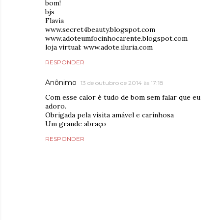
bom!
bjs
Flavia
www.secret4beauty.blogspot.com
www.adoteumfocinhocarente.blogspot.com
loja virtual: www.adote.iluria.com
RESPONDER
Anônimo
13 de outubro de 2014 às 17:18
Com esse calor é tudo de bom sem falar que eu
adoro.
Obrigada pela visita amável e carinhosa
Um grande abraço
RESPONDER