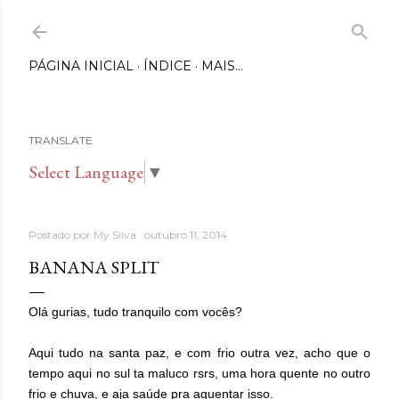
Pular para o conteúdo principal
PÁGINA INICIAL
ÍNDICE
MAIS…
TRANSLATE
Select Language
▼
Postado por
My Silva
outubro 11, 2014
BANANA SPLIT
Olá gurias, tudo tranquilo com vocês?
Aqui tudo na santa paz, e com frio outra vez, acho que o
tempo aqui no sul ta maluco rsrs, uma hora quente no outro
frio e chuva, e aja saúde pra aguentar isso.