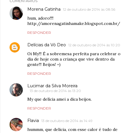
COMENTÁRIOS
Morena Gatinha
12 de outubro de 2014 às 08:56
hum, adoro!!!!
http://amorenagatinhamake.blogspot.com.br/
RESPONDER
Delícias da Vó Deo
12 de outubro de 2014 às 10:20
Oi My!!! É a sobremesa perfeita para celebrar o
dia de hoje com a criança que vive dentro da
gente!!! Beijos! =)
RESPONDER
Lucimar da Silva Moreira
13 de outubro de 2014 às 13:20
My que delícia amei a dica beijos.
RESPONDER
Flavia
13 de outubro de 2014 às 14:49
hummm, que delicia, com esse calor é tudo de