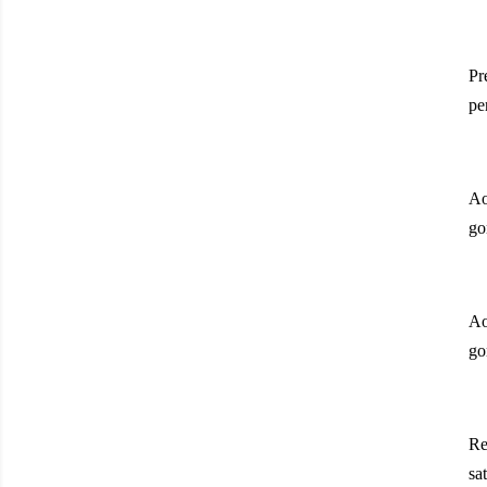
Pr
pe
Ao
go
Ao
go
Re
sa