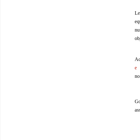
Le
eq
nu
ob
Ac
e 
n
Go
as