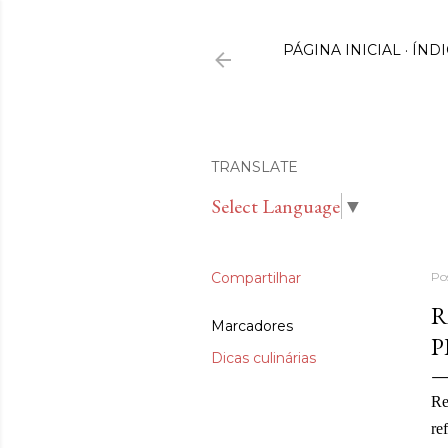
PÁGINA INICIAL
ÍNDI
TRANSLATE
Select Language
▼
Compartilhar
Po
R
Marcadores
P
Dicas culinárias
Re
re