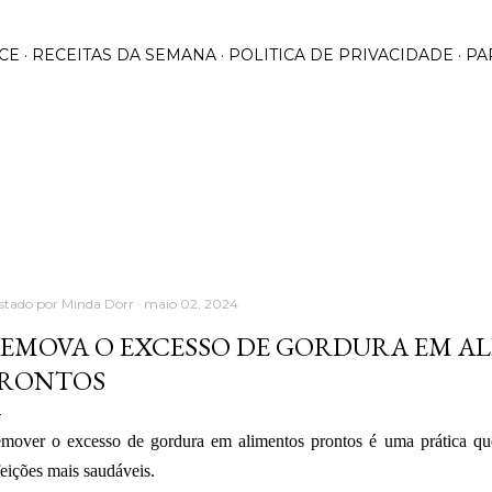
Pular para o conteúdo principal
CE
RECEITAS DA SEMANA
POLITICA DE PRIVACIDADE
PA
stado por
Minda Dorr
maio 02, 2024
EMOVA O EXCESSO DE GORDURA EM A
RONTOS
mover o excesso de gordura em alimentos prontos é uma prática que
feições mais saudáveis.