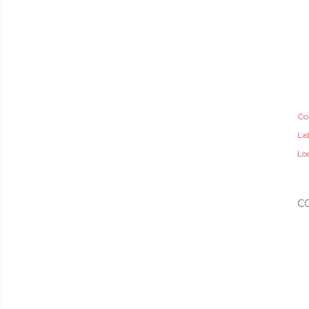
Co
Lab
Lo
C